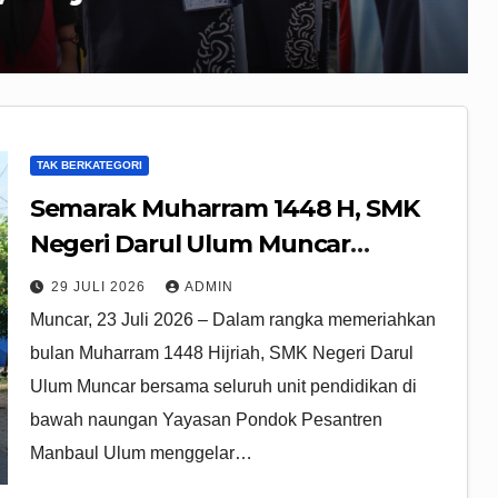
an Berprestasi
TAK BERKATEGORI
Semarak Muharram 1448 H, SMK
Negeri Darul Ulum Muncar
Bersama Seluruh Unit Pendidikan
29 JULI 2026
ADMIN
Yayasan Pondok Pesantren
Muncar, 23 Juli 2026 – Dalam rangka memeriahkan
Manbaul Ulum Gelar Jalan Sehat
bulan Muharram 1448 Hijriah, SMK Negeri Darul
dan Pentas Seni
Ulum Muncar bersama seluruh unit pendidikan di
bawah naungan Yayasan Pondok Pesantren
Manbaul Ulum menggelar…