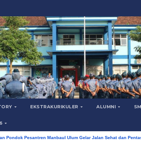
CTORY
EKSTRAKURIKULER
ALUMNI
SM
26
esantren Manbaul Ulum Gelar Jalan Sehat dan Pentas Seni