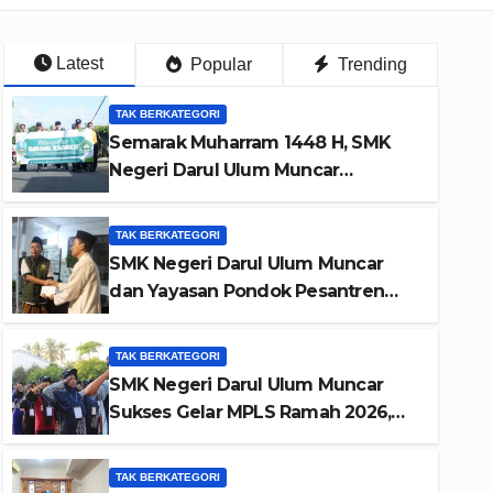
Latest
Popular
Trending
TAK BERKATEGORI
Semarak Muharram 1448 H, SMK
Negeri Darul Ulum Muncar
Bersama Seluruh Unit Pendidikan
Yayasan Pondok Pesantren
TAK BERKATEGORI
Manbaul Ulum Gelar Jalan Sehat
SMK Negeri Darul Ulum Muncar
dan Pentas Seni
dan Yayasan Pondok Pesantren
Manbaul Ulum Gelar Santunan
Yatim Piatu dan Dhuafa dalam
TAK BERKATEGORI
Rangka Memeriahkan Bulan
SMK Negeri Darul Ulum Muncar
TAK BERKATEGORI
Muharram 1448 H
Sukses Gelar MPLS Ramah 2026,
Visitasi P4MI ke SMK Neger
Wujudkan Peserta Didik
Berkarakter, Disiplin, dan
Banyuwangi Perkuat Sinergi
TAK BERKATEGORI