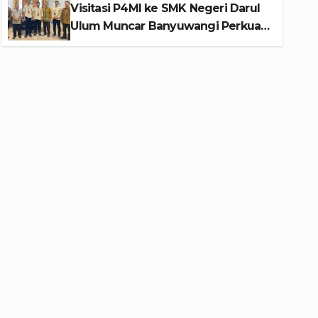
Berprestasi
Visitasi P4MI ke SMK Negeri Darul
Perlindungan Calon Pekerja
10 JULI 2026
ADMIN
Ulum Muncar Banyuwangi Perkuat
Sinergi Edukasi dan Perlindungan
Calon Pekerja Migran