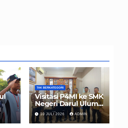
TAK BERKATEGORI
ul
Visitasi P4MI ke SMK
Negeri Darul Ulum
PLS
Muncar
10 JULI 2026
ADMIN
Banyuwangi
rta
Perkuat Sinergi