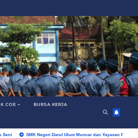
K COE
BURSA KERJA
SMK Negeri Darul Ulum Muncar dan Yayasan Pondok Pesantren 