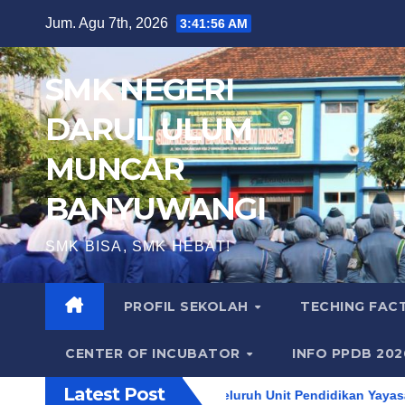
Skip
Jum. Agu 7th, 2026
3:41:57 AM
to
content
SMK NEGERI
DARUL ULUM
MUNCAR
BANYUWANGI
SMK BISA, SMK HEBAT!
PROFIL SEKOLAH
TECHING FA
CENTER OF INCUBATOR
INFO PPDB 20
Latest Post
 Ulum Muncar Bersama Seluruh Unit Pendidikan Yayasan Pondok P