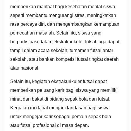
memberikan manfaat bagi kesehatan mental siswa,
seperti membantu mengurangi stres, meningkatkan
rasa percaya diri, dan mengembangkan kemampuan
pemecahan masalah. Selain itu, siswa yang
berpartisipasi dalam ekstrakurikuler futsal juga dapat
tampil dalam acara sekolah, turnamen futsal antar
sekolah, atau bahkan kompetisi futsal tingkat daerah
atau nasional.
Selain itu, kegiatan ekstrakurikuler futsal dapat
memberikan peluang karir bagi siswa yang memiliki
minat dan bakat di bidang sepak bola dan futsal.
Kegiatan ini dapat menjadi landasan bagi siswa
untuk mengejar karir sebagai pemain sepak bola
atau futsal profesional di masa depan.