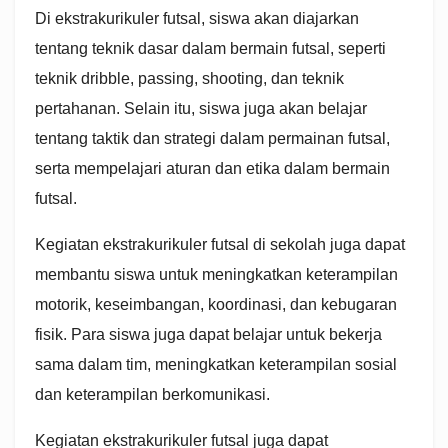
Di ekstrakurikuler futsal, siswa akan diajarkan
tentang teknik dasar dalam bermain futsal, seperti
teknik dribble, passing, shooting, dan teknik
pertahanan. Selain itu, siswa juga akan belajar
tentang taktik dan strategi dalam permainan futsal,
serta mempelajari aturan dan etika dalam bermain
futsal.
Kegiatan ekstrakurikuler futsal di sekolah juga dapat
membantu siswa untuk meningkatkan keterampilan
motorik, keseimbangan, koordinasi, dan kebugaran
fisik. Para siswa juga dapat belajar untuk bekerja
sama dalam tim, meningkatkan keterampilan sosial
dan keterampilan berkomunikasi.
Kegiatan ekstrakurikuler futsal juga dapat