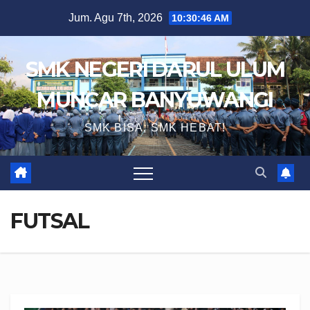
Skip
Jum. Agu 7th, 2026
10:30:46 AM
to
content
SMK NEGERI DARUL ULUM
MUNCAR BANYUWANGI
SMK BISA, SMK HEBAT!
FUTSAL