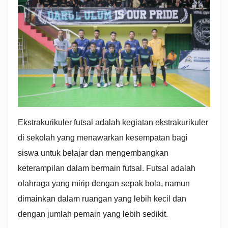
Ekstrakurikuler futsal adalah kegiatan ekstrakurikuler
di sekolah yang menawarkan kesempatan bagi
siswa untuk belajar dan mengembangkan
keterampilan dalam bermain futsal. Futsal adalah
olahraga yang mirip dengan sepak bola, namun
dimainkan dalam ruangan yang lebih kecil dan
dengan jumlah pemain yang lebih sedikit.