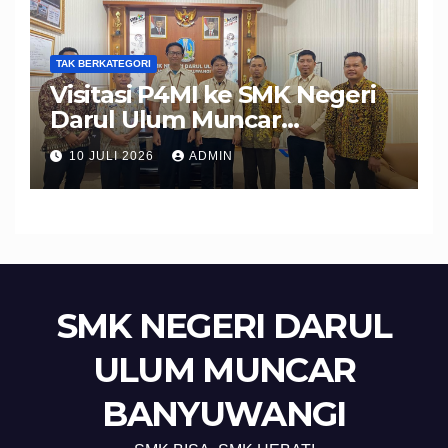
TAK BERKATEGORI
Visitasi P4MI ke SMK Negeri
Darul Ulum Muncar
Banyuwangi Perkuat Sinergi
10 JULI 2026
ADMIN
Edukasi dan Perlindungan
Calon Pekerja Migran
SMK NEGERI DARUL
ULUM MUNCAR
BANYUWANGI