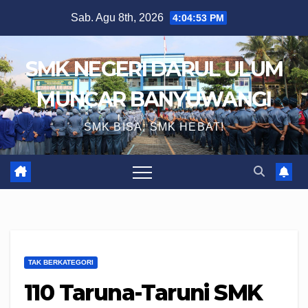
Skip
Sab. Agu 8th, 2026
4:04:54 PM
to
content
SMK NEGERI DARUL ULUM
MUNCAR BANYUWANGI
SMK BISA, SMK HEBAT!
TAK BERKATEGORI
110 Taruna-Taruni SMK