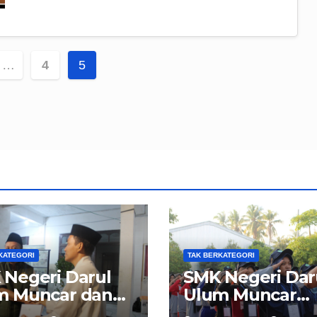
i
…
4
5
KATEGORI
TAK BERKATEGORI
 Negeri Darul
SMK Negeri Dar
m Muncar dan
Ulum Muncar
asan Pondok
Sukses Gelar M