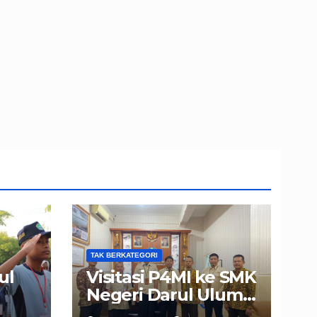
TAK BERKATEGORI
ul
Visitasi P4MI ke SMK
Negeri Darul Ulum
PLS
Muncar