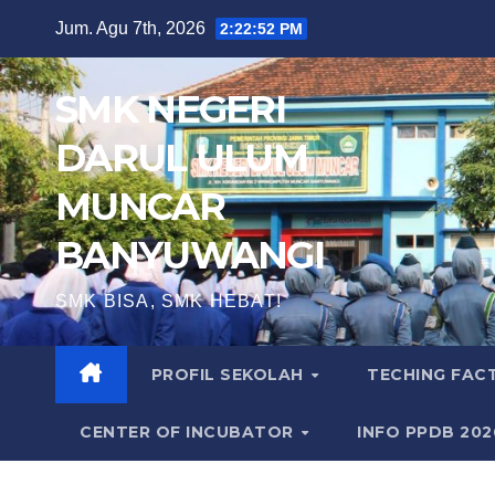
Skip
Jum. Agu 7th, 2026
2:22:53 PM
to
content
SMK NEGERI
DARUL ULUM
MUNCAR
BANYUWANGI
SMK BISA, SMK HEBAT!
PROFIL SEKOLAH
TECHING FA
CENTER OF INCUBATOR
INFO PPDB 20