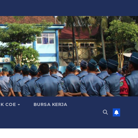
K COE
BURSA KERJA