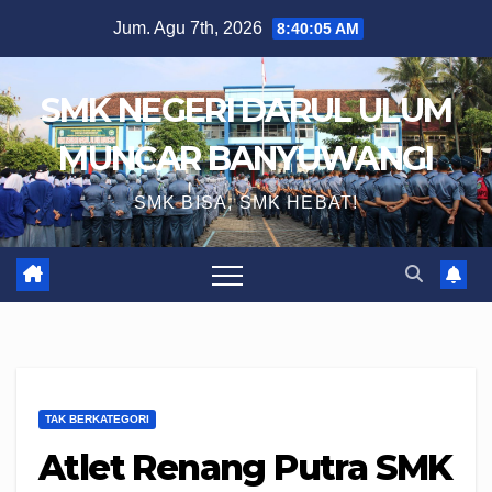
Skip
Jum. Agu 7th, 2026
8:40:06 AM
to
content
SMK NEGERI DARUL ULUM
MUNCAR BANYUWANGI
SMK BISA, SMK HEBAT!
TAK BERKATEGORI
Atlet Renang Putra SMK