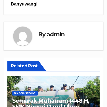
Banyuwangi
By
admin
Related Post
TAK BERKATEGORI
Semarak Muharram 1448 H,
SMK Negeri Darul Ulum