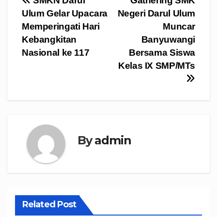
Navigasi
SMKN Darul
Gathering SMK
Ulum Gelar Upacara
Negeri Darul Ulum
pos
Memperingati Hari
Muncar
Kebangkitan
Banyuwangi
Nasional ke 117
Bersama Siswa
Kelas IX SMP/MTs
By
admin
Related Post