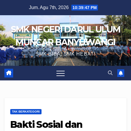
Skip
Jum. Agu 7th, 2026
10:39:48 PM
to
content
SMK NEGERI DARUL ULUM
MUNCAR BANYUWANGI
SMK BISA, SMK HEBAT!
TAK BERKATEGORI
Bakti Sosial dan