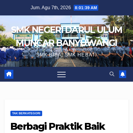
Skip
Jum. Agu 7th, 2026
8:01:40 AM
to
content
SMK NEGERI DARUL ULUM
MUNCAR BANYUWANGI
SMK BISA, SMK HEBAT!
TAK BERKATEGORI
Berbagi Praktik Baik