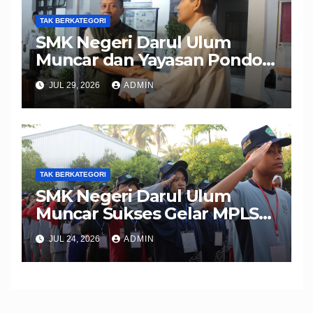
TAK BERKATEGORI
SMK Negeri Darul Ulum
Muncar dan Yayasan Pondok
Pesantren Manbaul Ulum
JUL 29, 2026
ADMIN
Gelar Santunan Yatim Piatu
dan Dhuafa dalam Rangka
Memeriahkan Bulan
Muharram 1448 H
TAK BERKATEGORI
SMK Negeri Darul Ulum
Muncar Sukses Gelar MPLS
Ramah 2026, Wujudkan
JUL 24, 2026
ADMIN
Peserta Didik Berkarakter,
Disiplin, dan Berprestasi