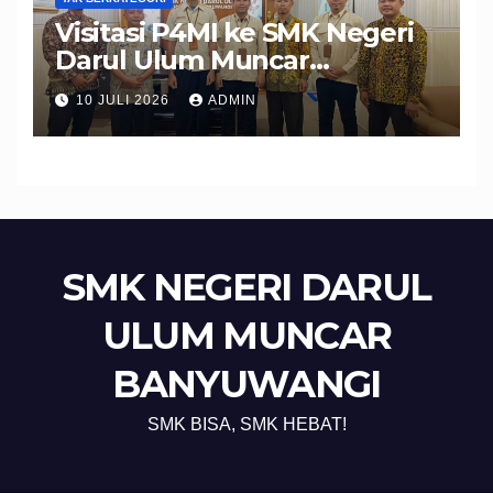
Visitasi P4MI ke SMK Negeri
Darul Ulum Muncar
Banyuwangi Perkuat Sinergi
10 JULI 2026
ADMIN
Edukasi dan Perlindungan
Calon Pekerja Migran
SMK NEGERI DARUL
ULUM MUNCAR
BANYUWANGI
SMK BISA, SMK HEBAT!