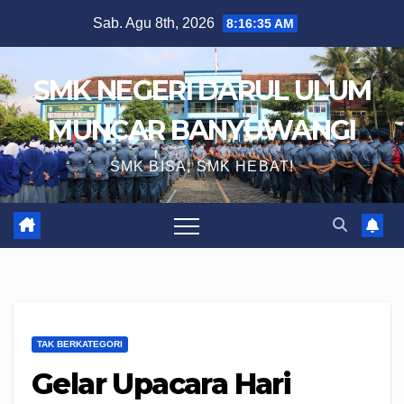
Skip
Sab. Agu 8th, 2026
8:16:36 AM
to
content
SMK NEGERI DARUL ULUM
MUNCAR BANYUWANGI
SMK BISA, SMK HEBAT!
TAK BERKATEGORI
Gelar Upacara Hari