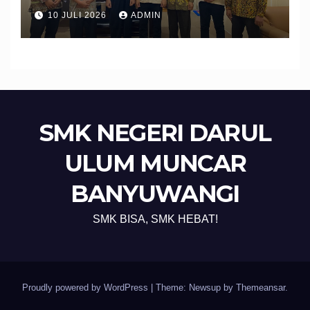
Banyuwangi Perkuat Sinergi
10 JULI 2026
ADMIN
Edukasi dan Perlindungan
Calon Pekerja Migran
SMK NEGERI DARUL
ULUM MUNCAR
BANYUWANGI
SMK BISA, SMK HEBAT!
Proudly powered by WordPress
|
Theme: Newsup by
Themeansar
.