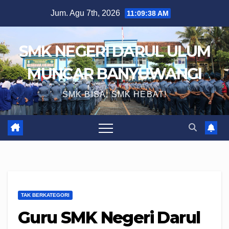
Skip
Jum. Agu 7th, 2026
11:09:39 AM
to
content
SMK NEGERI DARUL ULUM
MUNCAR BANYUWANGI
SMK BISA, SMK HEBAT!
TAK BERKATEGORI
Guru SMK Negeri Darul