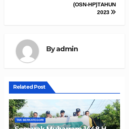
(OSN-HP)TAHUN
2023
By
admin
Related Post
TAK BERKATEGORI
Semarak Muharram 1448 H,