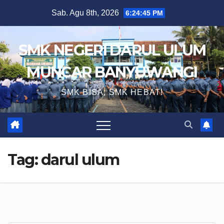
Skip
Sab. Agu 8th, 2026
6:24:46 PM
to
content
SMK NEGERI DARUL ULUM
MUNCAR BANYUWANGI
SMK BISA, SMK HEBAT!
Tag:
darul ulum