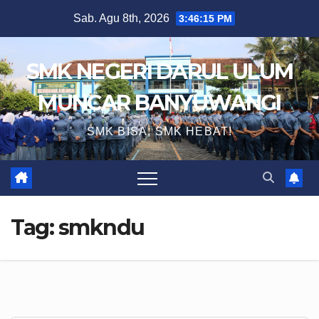
Skip
Sab. Agu 8th, 2026
3:46:16 PM
to
content
SMK NEGERI DARUL ULUM
MUNCAR BANYUWANGI
SMK BISA, SMK HEBAT!
Tag:
smkndu