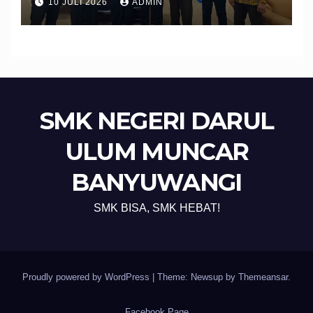
10 JULI 2026
ADMIN
Edukasi dan Perlindungan
Calon Pekerja Migran
SMK NEGERI DARUL
ULUM MUNCAR
BANYUWANGI
SMK BISA, SMK HEBAT!
Proudly powered by WordPress
|
Theme: Newsup by
Themeansar
.
Facebook Page