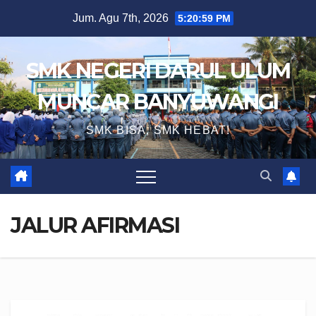
Skip
Jum. Agu 7th, 2026
5:21:00 PM
to
content
SMK NEGERI DARUL ULUM
MUNCAR BANYUWANGI
SMK BISA, SMK HEBAT!
JALUR AFIRMASI