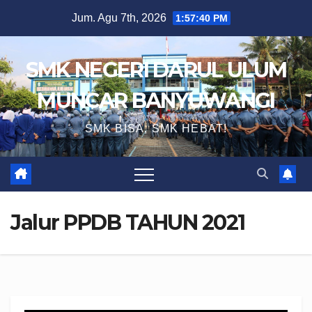
Skip
Jum. Agu 7th, 2026
1:57:40 PM
to
content
SMK NEGERI DARUL ULUM
MUNCAR BANYUWANGI
SMK BISA, SMK HEBAT!
Jalur PPDB TAHUN 2021