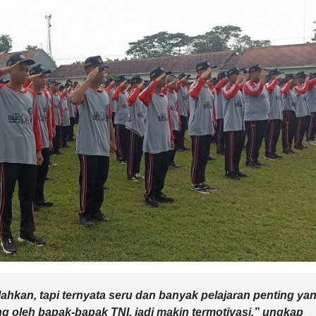
ahkan, tapi ternyata seru dan banyak pelajaran penting ya
ng oleh bapak-bapak TNI, jadi makin termotivasi,” ungkap