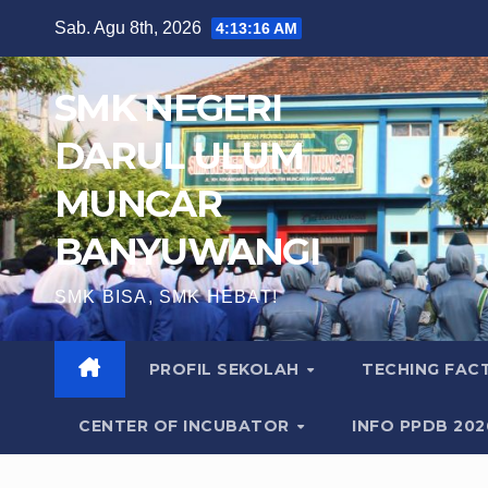
Skip
Sab. Agu 8th, 2026
4:13:18 AM
to
content
SMK NEGERI
DARUL ULUM
MUNCAR
BANYUWANGI
SMK BISA, SMK HEBAT!
PROFIL SEKOLAH
TECHING FA
CENTER OF INCUBATOR
INFO PPDB 20