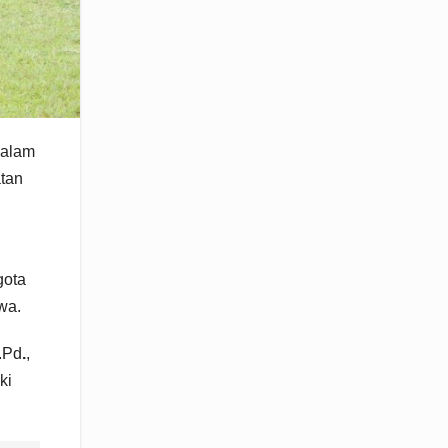
dalam
atan
gota
wa.
.Pd
.
,
ki