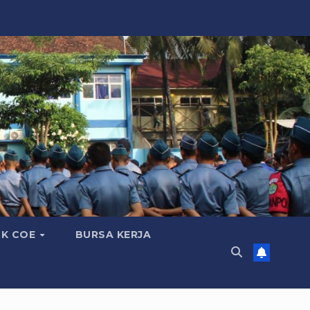
K COE
BURSA KERJA