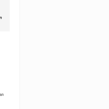
an
an