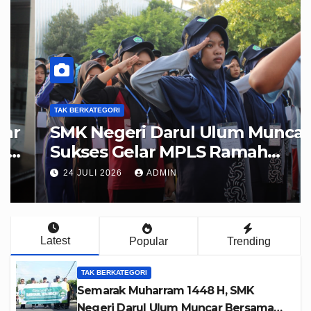
TAK BERKATEGORI
SMK Negeri Darul Ulum Muncar
Sukses Gelar MPLS Ramah
2026, Wujudkan Peserta Didik
24 JULI 2026
ADMIN
Berkarakter, Disiplin, dan
Berprestasi
Latest
Popular
Trending
TAK BERKATEGORI
Semarak Muharram 1448 H, SMK
Negeri Darul Ulum Muncar Bersama