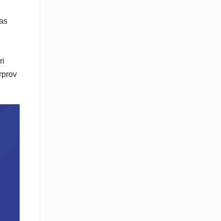
as
ri
rprov