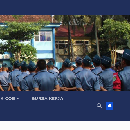
K COE
BURSA KERJA