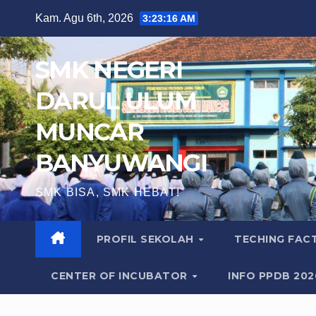
Skip
Kam. Agu 6th, 2026
3:23:18 AM
to
content
SMK NEGERI
DARUL ULUM
MUNCAR
BANYUWANGI
SMK BISA, SMK HEBAT!
PROFIL SEKOLAH
TECHING FA
CENTER OF INCUBATOR
INFO PPDB 20