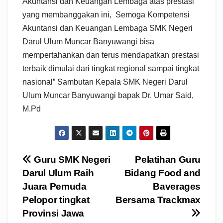
Akuntansi dan Keuangan Lembaga atas prestasi
yang membanggakan ini, Semoga Kompetensi
Akuntansi dan Keuangan Lembaga SMK Negeri
Darul Ulum Muncar Banyuwangi bisa
mempertahankan dan terus mendapatkan prestasi
terbaik dimulai dari tingkat regional sampai tingkat
nasional” Sambutan Kepala SMK Negeri Darul
Ulum Muncar Banyuwangi bapak Dr. Umar Said,
M.Pd
Navigasi
Guru SMK Negeri
Pelatihan Guru
Darul Ulum Raih
Bidang Food and
pos
Juara Pemuda
Baverages
Pelopor tingkat
Bersama Trackmax
Provinsi Jawa