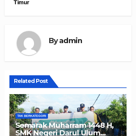
Timur
By
admin
Related Post
TAK BERKATEGORI
Semarak Muharram 1448 H,
SMK Negeri Darul Ulum