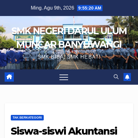
Skip
Ming. Agu 9th, 2026
9:55:20 AM
to
content
SMK NEGERI DARUL ULUM
MUNCAR BANYUWANGI
SMK BISA, SMK HEBAT!
TAK BERKATEGORI
Siswa-siswi Akuntansi