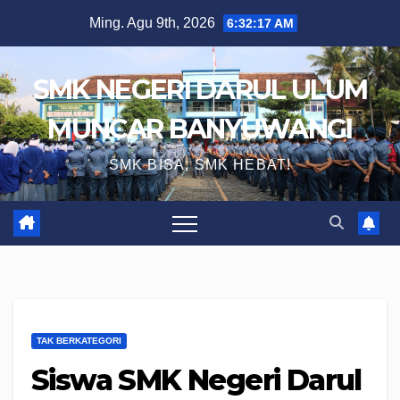
Skip
Ming. Agu 9th, 2026
6:32:18 AM
to
content
SMK NEGERI DARUL ULUM
MUNCAR BANYUWANGI
SMK BISA, SMK HEBAT!
TAK BERKATEGORI
Siswa SMK Negeri Darul