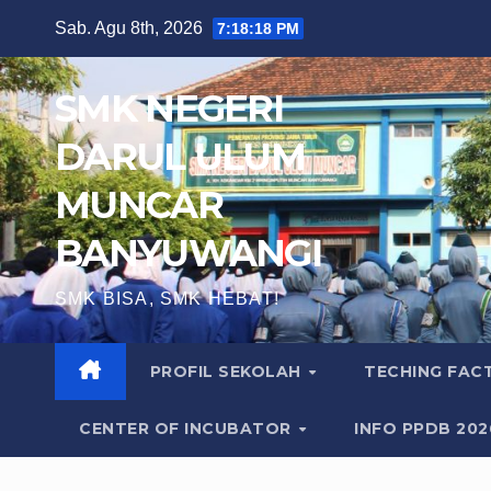
Skip
Sab. Agu 8th, 2026
7:18:19 PM
to
content
SMK NEGERI
DARUL ULUM
MUNCAR
BANYUWANGI
SMK BISA, SMK HEBAT!
PROFIL SEKOLAH
TECHING FA
CENTER OF INCUBATOR
INFO PPDB 20