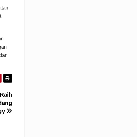
atan
t
an
gan
 dan
 Raih
dang
ogy