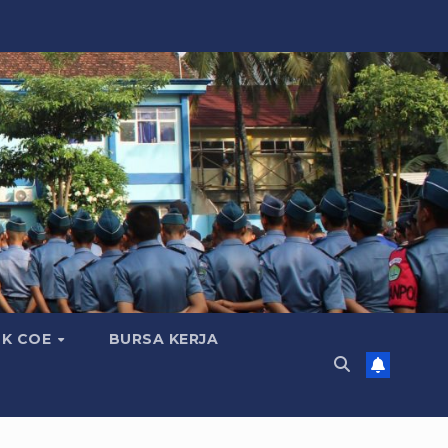
K COE
BURSA KERJA