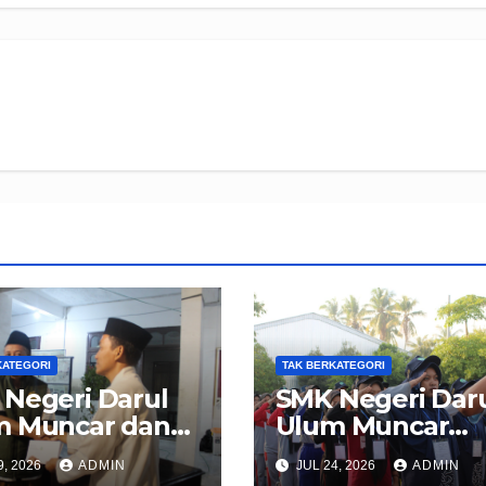
KATEGORI
TAK BERKATEGORI
Negeri Darul
SMK Negeri Dar
m Muncar dan
Ulum Muncar
asan Pondok
Sukses Gelar M
9, 2026
ADMIN
JUL 24, 2026
ADMIN
antren Manbaul
Ramah 2026,