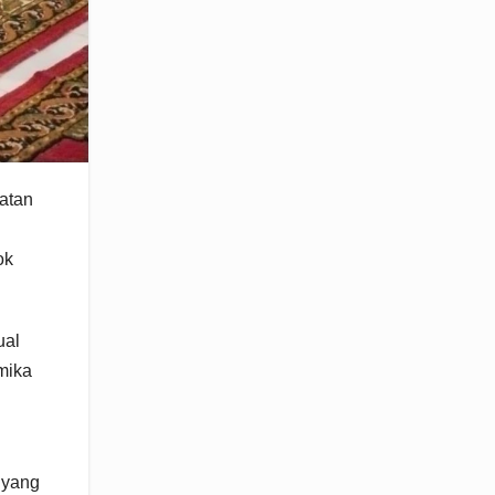
atan
ok
ual
emika
 yang