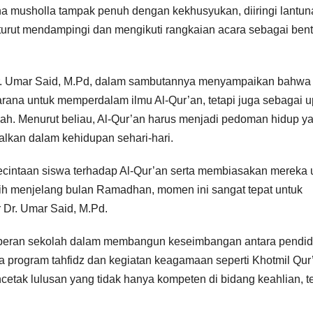
a musholla tampak penuh dengan kekhusyukan, diiringi lantun
 turut mendampingi dan mengikuti rangkaian acara sebagai ben
r. Umar Said, M.Pd, dalam sambutannya menyampaikan bahwa
sarana untuk memperdalam ilmu Al-Qur’an, tetapi juga sebagai 
ah. Menurut beliau, Al-Qur’an harus menjadi pedoman hidup y
alkan dalam kehidupan sehari-hari.
cintaan siswa terhadap Al-Qur’an serta membiasakan mereka 
bih menjelang bulan Ramadhan, momen ini sangat tepat untuk
 Dr. Umar Said, M.Pd.
a peran sekolah dalam membangun keseimbangan antara pendid
 program tahfidz dan kegiatan keagamaan seperti Khotmil Qur
ak lulusan yang tidak hanya kompeten di bidang keahlian, te