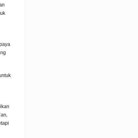
an
tuk
upaya
ang
untuk
ikan
’an,
tapi