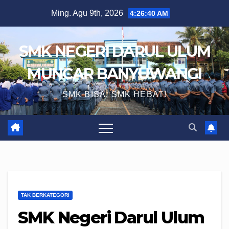
Skip
Ming. Agu 9th, 2026
4:26:40 AM
to
content
SMK NEGERI DARUL ULUM
MUNCAR BANYUWANGI
SMK BISA, SMK HEBAT!
TAK BERKATEGORI
SMK Negeri Darul Ulum