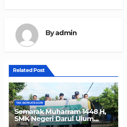
By
admin
Related Post
TAK BERKATEGORI
Semarak Muharram 1448 H,
SMK Negeri Darul Ulum
Muncar Bersama Seluruh