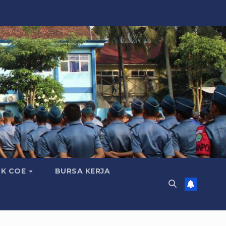
K COE
BURSA KERJA