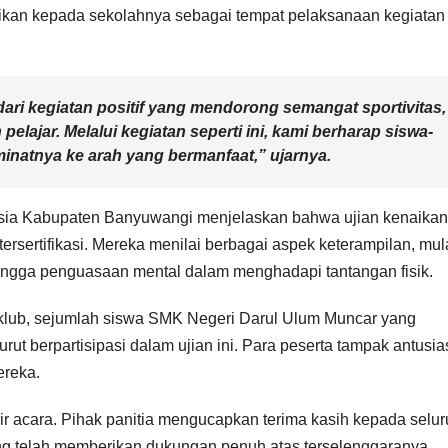
erikan kepada sekolahnya sebagai tempat pelaksanaan kegiatan
ari kegiatan positif yang mendorong semangat sportivitas,
 pelajar. Melalui kegiatan seperti ini, kami berharap siswa-
inatnya ke arah yang bermanfaat,” ujarnya.
esia Kabupaten Banyuwangi menjelaskan bahwa ujian kenaikan
 tersertifikasi. Mereka menilai berbagai aspek keterampilan, mul
 hingga penguasaan mental dalam menghadapi tantangan fisik.
an klub, sejumlah siswa SMK Negeri Darul Ulum Muncar yang
rut berpartisipasi dalam ujian ini. Para peserta tampak antusi
reka.
hir acara. Pihak panitia mengucapkan terima kasih kepada selu
 yang telah memberikan dukungan penuh atas terselenggaranya