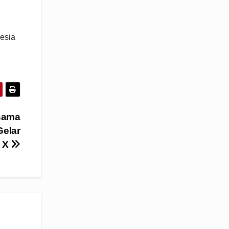
esia
sama
elar
s X