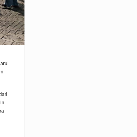
arul
en
dari
in
ra