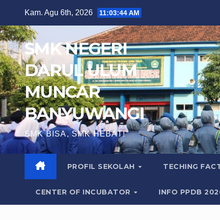
Skip
Kam. Agu 6th, 2026
11:03:46 AM
to
content
SMK NEGERI
DARUL ULUM
MUNCAR
BANYUWANGI
SMK BISA, SMK HEBAT!
PROFIL SEKOLAH
TECHING FA
CENTER OF INCUBATOR
INFO PPDB 20