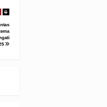
entas
rtema
gati
025