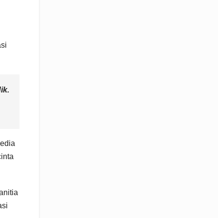
si
ik.
media
inta
nitia
asi