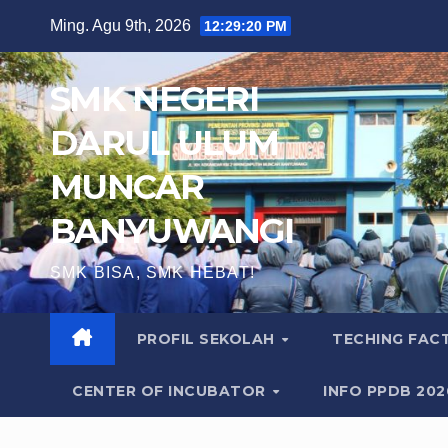
Skip
Ming. Agu 9th, 2026
12:29:21 PM
to
content
SMK NEGERI
DARUL ULUM
MUNCAR
BANYUWANGI
SMK BISA, SMK HEBAT!
PROFIL SEKOLAH
TECHING FA
CENTER OF INCUBATOR
INFO PPDB 20