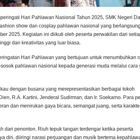
ringati Hari Pahlawan Nasional Tahun 2025, SMK Negeri Da
ashion show dan cosplay pahlawan nasional yang berlangsun
 2025. Kegiatan ini diikuti oleh peserta perwakilan dari setia
nggi dan kreativitas yang luar biasa.
 peringatan Hari Pahlawan yang bertujuan untuk menumbuhkan 
-sosok pahlawan nasional kepada generasi muda melalui cara
mukau dengan busana yang merepresentasikan berbagai tokoh
en, R.A. Kartini, Jenderal Sudirman, dan Ir. Soekarno. Para p
eran dan menirukan gaya bicara, semangat juang, serta karakte
dari penonton. Riuh tepuk tangan terdengar ketika peserta
 diri, diiringi narasi perjuangan dan musik bertema kepahlaw