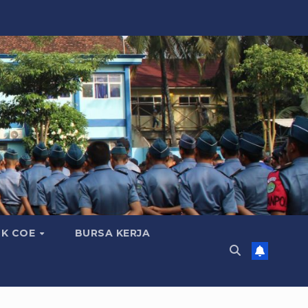
K COE
BURSA KERJA