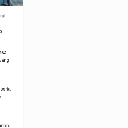
rul
g
p
rasa
 yang
eserta
r
anan.