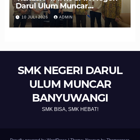
Darul Ulum Muncar
Banyuwangi Perkuat Sinergi
10 JULI 2026
ADMIN
Edukasi dan Perlindungan
Calon Pekerja Migran
SMK NEGERI DARUL
ULUM MUNCAR
BANYUWANGI
SMK BISA, SMK HEBAT!