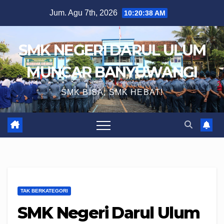
Skip
Jum. Agu 7th, 2026
10:20:39 AM
to
content
SMK NEGERI DARUL ULUM
MUNCAR BANYUWANGI
SMK BISA, SMK HEBAT!
TAK BERKATEGORI
SMK Negeri Darul Ulum