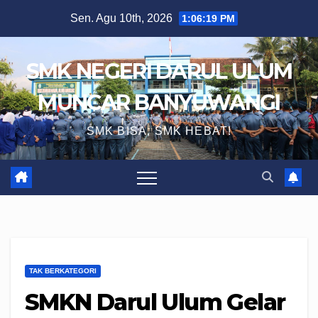
Skip
Sen. Agu 10th, 2026
1:06:20 PM
to
content
SMK NEGERI DARUL ULUM
MUNCAR BANYUWANGI
SMK BISA, SMK HEBAT!
TAK BERKATEGORI
SMKN Darul Ulum Gelar