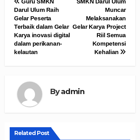
Navigasi
Guru SMKN
SMKN Darul Ulum
Darul Ulum Raih
Muncar
pos
Gelar Peserta
Melaksanakan
Terbaik dalam Gelar
Gelar Karya Project
Karya inovasi digital
Riil Semua
dalam perikanan-
Kompetensi
kelautan
Kehalian
By
admin
Related Post