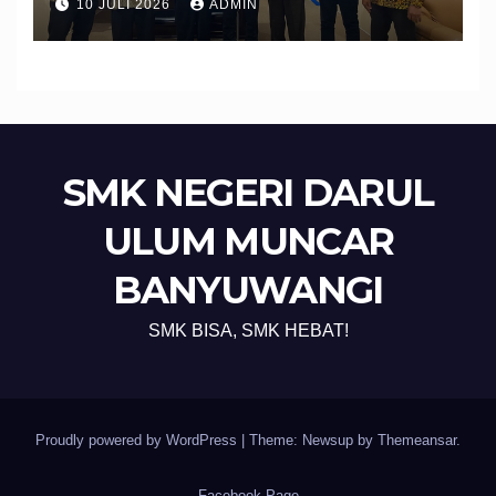
10 JULI 2026
ADMIN
Edukasi dan Perlindungan
Calon Pekerja Migran
SMK NEGERI DARUL
ULUM MUNCAR
BANYUWANGI
SMK BISA, SMK HEBAT!
Proudly powered by WordPress
|
Theme: Newsup by
Themeansar
.
Facebook Page