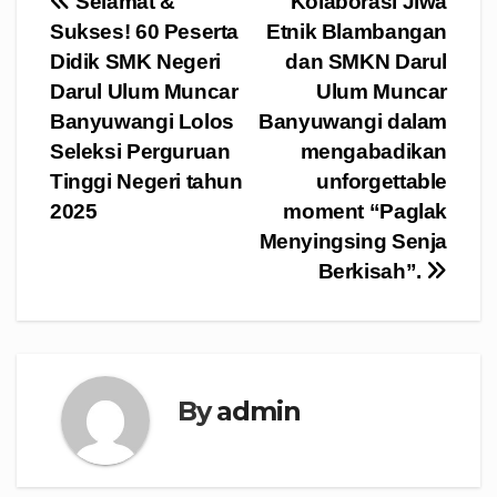
Navigasi
Selamat &
Kolaborasi Jiwa
Sukses! 60 Peserta
Etnik Blambangan
pos
Didik SMK Negeri
dan SMKN Darul
Darul Ulum Muncar
Ulum Muncar
Banyuwangi Lolos
Banyuwangi dalam
Seleksi Perguruan
mengabadikan
Tinggi Negeri tahun
unforgettable
2025
moment “Paglak
Menyingsing Senja
Berkisah”.
By
admin