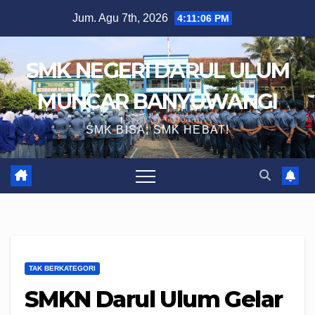
Skip
Jum. Agu 7th, 2026
4:11:07 PM
to
content
SMK NEGERI DARUL ULUM
MUNCAR BANYUWANGI
SMK BISA, SMK HEBAT!
TAK BERKATEGORI
SMKN Darul Ulum Gelar