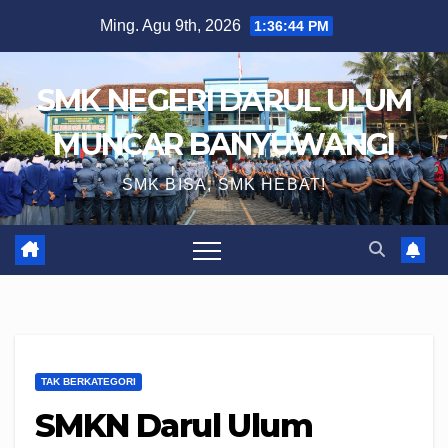
Skip
Ming. Agu 9th, 2026
1:36:45 PM
to
content
SMK NEGERI DARUL ULUM
MUNCAR BANYUWANGI
SMK BISA, SMK HEBAT!
TAK BERKATEGORI
SMKN Darul Ulum