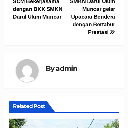
SCM Bekerjasama
SMKN Darul Ulum
pos
dengan BKK SMKN
Muncar gelar
Darul Ulum Muncar
Upacara Bendera
dengan Bertabur
Prestasi
By
admin
Related Post