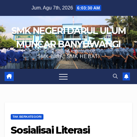
Skip
Jum. Agu 7th, 2026
6:03:30 AM
to
content
SMK NEGERI DARUL ULUM
MUNCAR BANYUWANGI
SMK BISA, SMK HEBAT!
TAK BERKATEGORI
Sosialisai Literasi