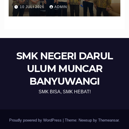
Banyuwangi Perkuat Sinergi
10 JULI 2026
ADMIN
Edukasi dan Perlindungan
Calon Pekerja Migran
SMK NEGERI DARUL
ULUM MUNCAR
BANYUWANGI
SMK BISA, SMK HEBAT!
Proudly powered by WordPress
|
Theme: Newsup by
Themeansar
.