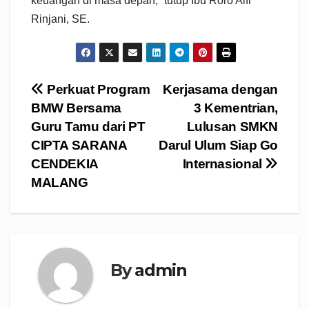
keuangan di masa depan,” tutup Ibu Roro Alfi
Rinjani, SE.
Navigasi
Perkuat Program
Kerjasama dengan
BMW Bersama
3 Kementrian,
pos
Guru Tamu dari PT
Lulusan SMKN
CIPTA SARANA
Darul Ulum Siap Go
CENDEKIA
Internasional
MALANG
By
admin