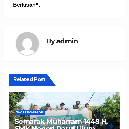
Berkisah”.
By
admin
Related Post
TAK BERKATEGORI
Semarak Muharram 1448 H,
SMK Negeri Darul Ulum