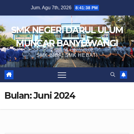
Skip
Jum. Agu 7th, 2026
8:41:38 PM
to
content
SMK NEGERI DARUL ULUM
MUNCAR BANYUWANGI
SMK BISA, SMK HEBAT!
Bulan:
Juni 2024