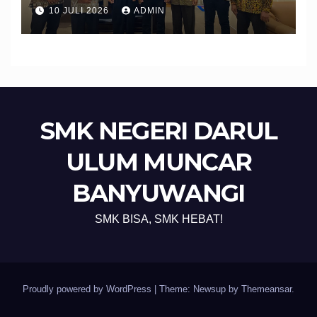
Banyuwangi Perkuat Sinergi
10 JULI 2026
ADMIN
Edukasi dan Perlindungan
Calon Pekerja Migran
SMK NEGERI DARUL
ULUM MUNCAR
BANYUWANGI
SMK BISA, SMK HEBAT!
Proudly powered by WordPress
|
Theme: Newsup by
Themeansar
.