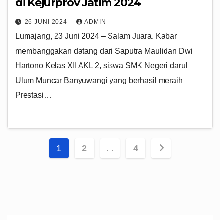
di Kejurprov Jatim 2024
26 JUNI 2024
ADMIN
Lumajang, 23 Juni 2024 – Salam Juara. Kabar
membanggakan datang dari Saputra Maulidan Dwi
Hartono Kelas XII AKL 2, siswa SMK Negeri darul
Ulum Muncar Banyuwangi yang berhasil meraih
Prestasi…
Paginasi
1
2
…
4
pos