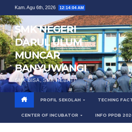
Skip
Kam. Agu 6th, 2026
12:14:04 AM
to
content
SMK NEGERI
DARUL ULUM
MUNCAR
BANYUWANGI
SMK BISA, SMK HEBAT!
PROFIL SEKOLAH
TECHING FA
CENTER OF INCUBATOR
INFO PPDB 20