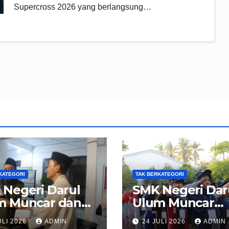
Supercross 2026 yang berlangsung…
KATEGORI
TAK BERKATEGORI
 Negeri Darul
SMK Negeri Dar
m Muncar dan
Ulum Muncar
asan Pondok
Sukses Gelar M
ULI 2026
ADMIN
24 JULI 2026
ADMIN
antren Manbaul
Ramah 2026,