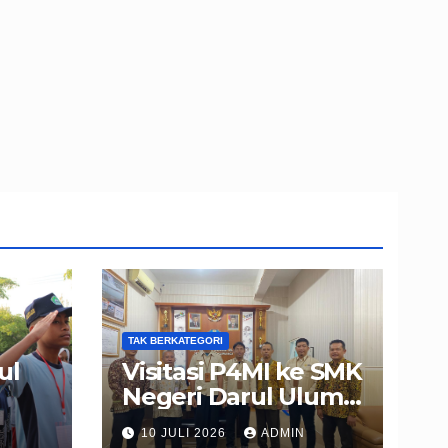
TAK BERKATEGORI
ul
Visitasi P4MI ke SMK
Negeri Darul Ulum
PLS
Muncar
10 JULI 2026
ADMIN
Banyuwangi