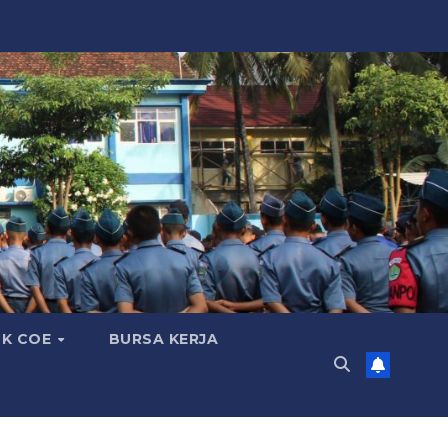
K COE
BURSA KERJA