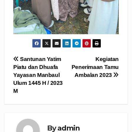
Navigasi
Santunan Yatim
Kegiatan
Piatu dan Dhuafa
Penerimaan Tamu
pos
Yayasan Manbaul
Ambalan 2023
Ulum 1445 H / 2023
M
By
admin