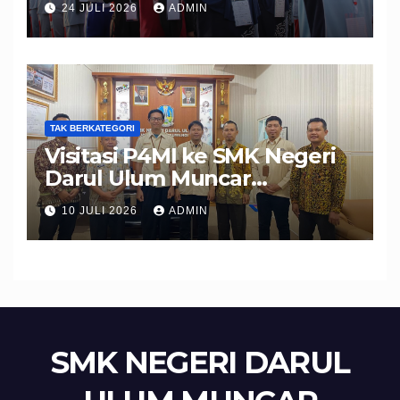
24 JULI 2026
ADMIN
Peserta Didik Berkarakter,
Disiplin, dan Berprestasi
TAK BERKATEGORI
Visitasi P4MI ke SMK Negeri
Darul Ulum Muncar
Banyuwangi Perkuat Sinergi
10 JULI 2026
ADMIN
Edukasi dan Perlindungan
Calon Pekerja Migran
SMK NEGERI DARUL