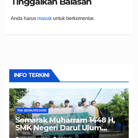
Tinggalkan Balasan
Anda harus
masuk
untuk berkomentar.
INFO TERKINI
TAK BERKATEGORI
Semarak Muharram 1448 H,
SMK Negeri Darul Ulum
Muncar Bersama Seluruh