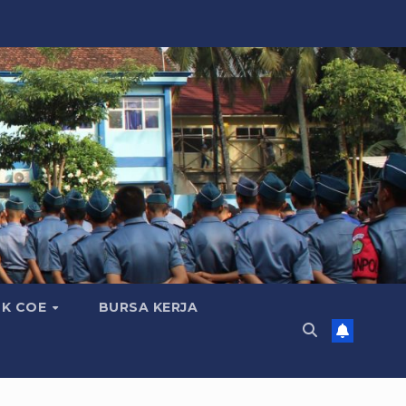
K COE
BURSA KERJA