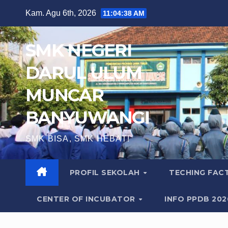
Skip
Kam. Agu 6th, 2026
11:04:40 AM
to
content
SMK NEGERI
DARUL ULUM
MUNCAR
BANYUWANGI
SMK BISA, SMK HEBAT!
PROFIL SEKOLAH
TECHING FA
CENTER OF INCUBATOR
INFO PPDB 20