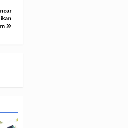
ncar
sikan
um