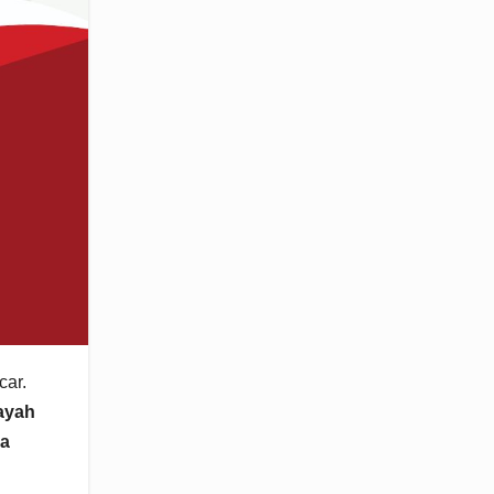
car.
ayah
ra