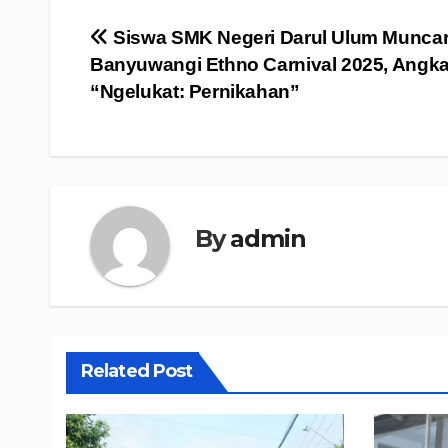
Navigasi
Siswa SMK Negeri Darul Ulum Muncar 
Banyuwangi Ethno Carnival 2025, Angk
pos
“Ngelukat: Pernikahan”
By
admin
Related Post