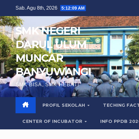
Skip
Sab. Agu 8th, 2026
5:12:10 AM
to
content
SMK NEGERI
DARUL ULUM
MUNCAR
BANYUWANGI
SMK BISA, SMK HEBAT!
PROFIL SEKOLAH
TECHING FA
CENTER OF INCUBATOR
INFO PPDB 20