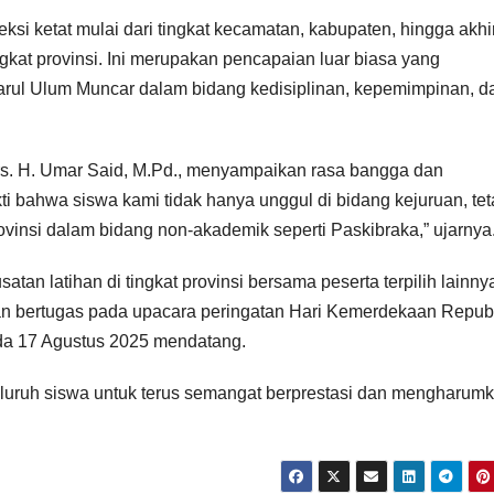
ksi ketat mulai dari tingkat kecamatan, kabupaten, hingga akhi
kat provinsi. Ini merupakan pencapaian luar biasa yang
rul Ulum Muncar dalam bidang kedisiplinan, kepemimpinan, d
s. H. Umar Said, M.Pd., menyampaikan rasa bangga dan
kti bahwa siswa kami tidak hanya unggul di bidang kejuruan, tet
ovinsi dalam bidang non-akademik seperti Paskibraka,” ujarnya
an latihan di tingkat provinsi bersama peserta terpilih lainnya
an bertugas pada upacara peringatan Hari Kemerdekaan Repub
ada 17 Agustus 2025 mendatang.
seluruh siswa untuk terus semangat berprestasi dan mengharum