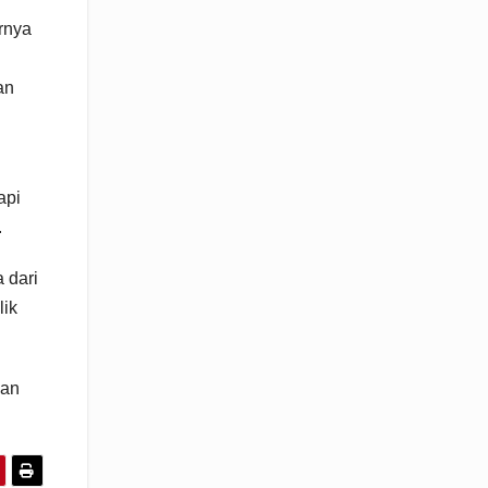
rnya
an
api
.
 dari
lik
kan