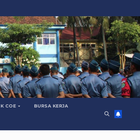
K COE
BURSA KERJA