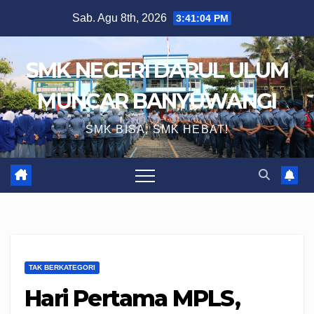
Skip
Sab. Agu 8th, 2026
3:41:05 PM
to
content
SMK NEGERI DARUL ULUM
MUNCAR BANYUWANGI
SMK BISA, SMK HEBAT!
TAK BERKATEGORI
Hari Pertama MPLS,