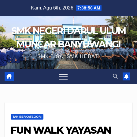
Skip
Kam. Agu 6th, 2026
7:38:57 AM
to
content
SMK NEGERI DARUL ULUM
MUNCAR BANYUWANGI
SMK BISA, SMK HEBAT!
TAK BERKATEGORI
FUN WALK YAYASAN