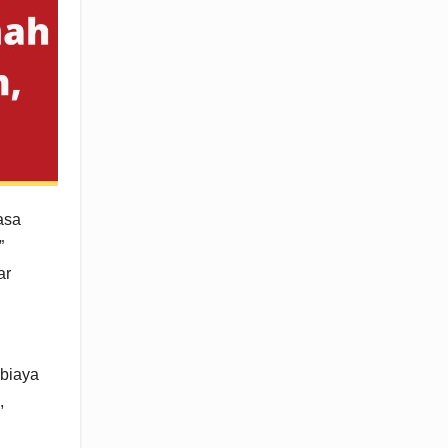
asa
”
ar
 biaya
,