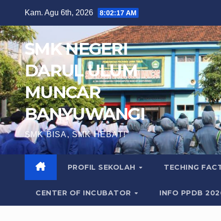
Skip
Kam. Agu 6th, 2026
8:02:18 AM
to
content
SMK NEGERI
DARUL ULUM
MUNCAR
BANYUWANGI
SMK BISA, SMK HEBAT!
PROFIL SEKOLAH
TECHING FA
CENTER OF INCUBATOR
INFO PPDB 20