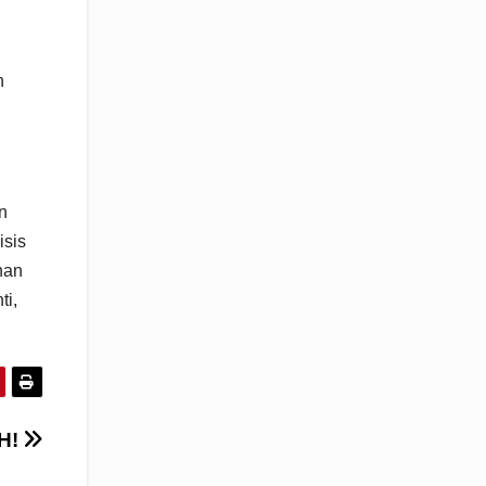
n
n
isis
han
ti,
H!