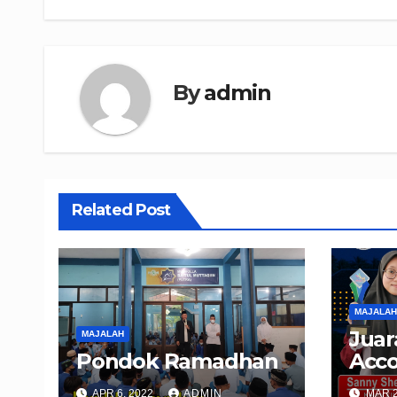
pos
By
admin
Related Post
MAJALAH
Juar
MAJALAH
Pondok Ramadhan
Acco
APR 6, 2022
ADMIN
MAR 2