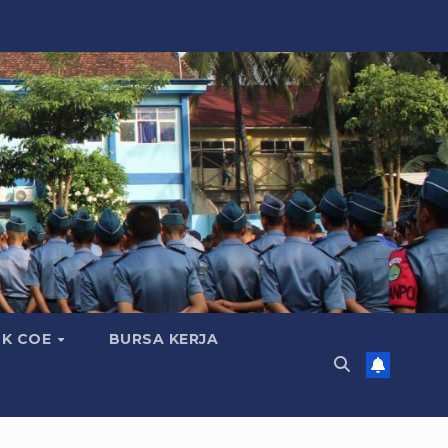
K COE
BURSA KERJA