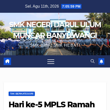
Skip
Sel. Agu 11th, 2026
7:06:00 PM
to
content
SMK NEGERI DARUL ULUM
MUNCAR BANYUWANGI
SMK BISA, SMK HEBAT!
TAK BERKATEGORI
Hari ke-5 MPLS Ramah