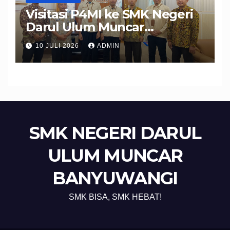
Visitasi P4MI ke SMK Negeri
Darul Ulum Muncar
Banyuwangi Perkuat Sinergi
10 JULI 2026
ADMIN
Edukasi dan Perlindungan
Calon Pekerja Migran
SMK NEGERI DARUL
ULUM MUNCAR
BANYUWANGI
SMK BISA, SMK HEBAT!