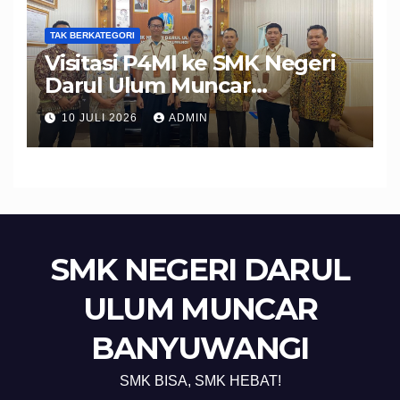
TAK BERKATEGORI
Visitasi P4MI ke SMK Negeri
Darul Ulum Muncar
Banyuwangi Perkuat Sinergi
10 JULI 2026
ADMIN
Edukasi dan Perlindungan
Calon Pekerja Migran
SMK NEGERI DARUL
ULUM MUNCAR
BANYUWANGI
SMK BISA, SMK HEBAT!