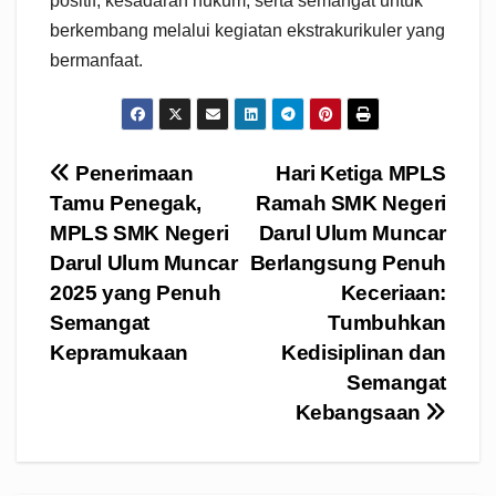
positif, kesadaran hukum, serta semangat untuk
berkembang melalui kegiatan ekstrakurikuler yang
bermanfaat.
Navigasi
Penerimaan
Hari Ketiga MPLS
Tamu Penegak,
Ramah SMK Negeri
pos
MPLS SMK Negeri
Darul Ulum Muncar
Darul Ulum Muncar
Berlangsung Penuh
2025 yang Penuh
Keceriaan:
Semangat
Tumbuhkan
Kepramukaan
Kedisiplinan dan
Semangat
Kebangsaan