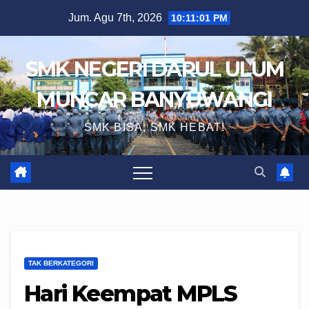
Skip
Jum. Agu 7th, 2026
10:11:02 PM
to
content
SMK NEGERI DARUL ULUM
MUNCAR BANYUWANGI
SMK BISA, SMK HEBAT!
TAK BERKATEGORI
Hari Keempat MPLS