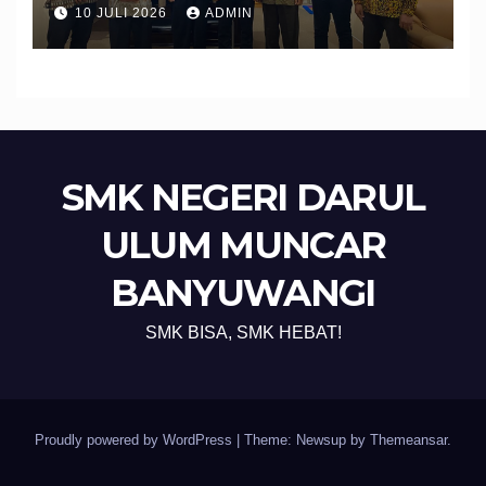
Banyuwangi Perkuat Sinergi
10 JULI 2026
ADMIN
Edukasi dan Perlindungan
Calon Pekerja Migran
SMK NEGERI DARUL
ULUM MUNCAR
BANYUWANGI
SMK BISA, SMK HEBAT!
Proudly powered by WordPress
|
Theme: Newsup by
Themeansar
.