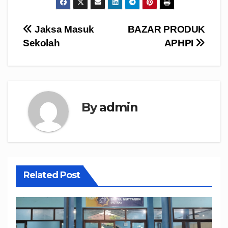
Navigasi
Jaksa Masuk
BAZAR PRODUK
Sekolah
APHPI
pos
By
admin
Related Post