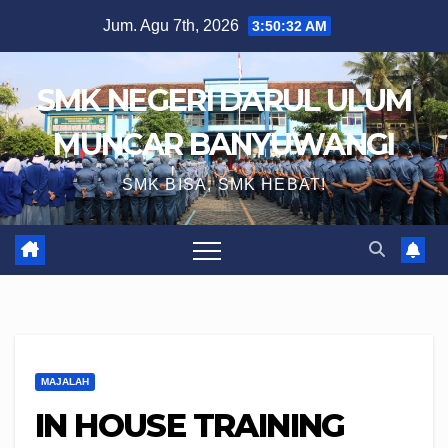
Skip
Jum. Agu 7th, 2026
3:50:33 AM
to
content
SMK NEGERI DARUL ULUM
MUNCAR BANYUWANGI
SMK BISA, SMK HEBAT!
MAJALAH
IN HOUSE TRAINING