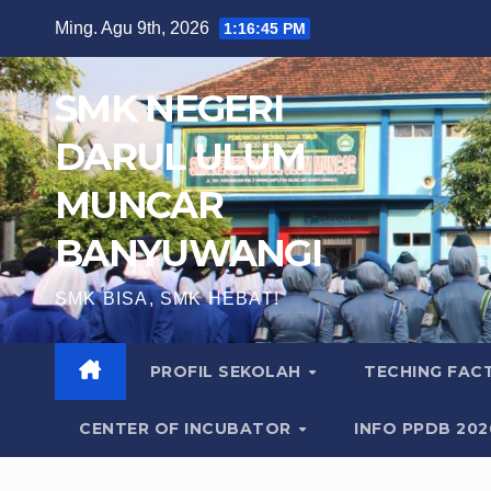
Skip
Ming. Agu 9th, 2026
1:16:47 PM
to
content
SMK NEGERI
DARUL ULUM
MUNCAR
BANYUWANGI
SMK BISA, SMK HEBAT!
PROFIL SEKOLAH
TECHING FA
CENTER OF INCUBATOR
INFO PPDB 20