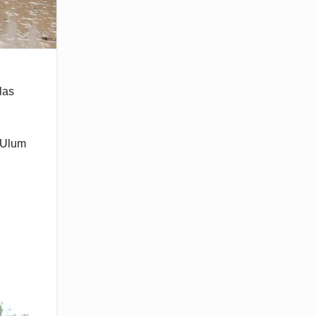
las
 Ulum