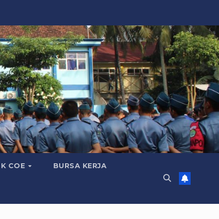
K COE
BURSA KERJA