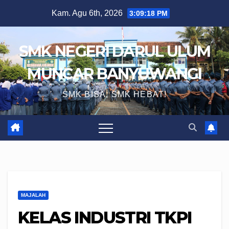
Skip
Kam. Agu 6th, 2026
3:09:19 PM
to
content
SMK NEGERI DARUL ULUM
MUNCAR BANYUWANGI
SMK BISA, SMK HEBAT!
MAJALAH
KELAS INDUSTRI TKPI