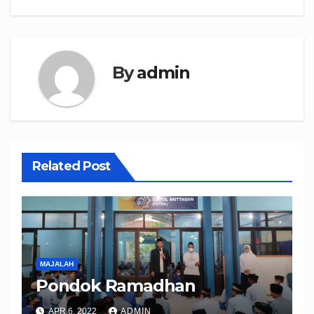
By
admin
Related Post
MAJALAH
Pondok Ramadhan
APR 6, 2022
ADMIN