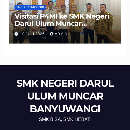
TAK BERKATEGORI
Visitasi P4MI ke SMK Negeri
Darul Ulum Muncar
Banyuwangi Perkuat Sinergi
10 JULI 2026
ADMIN
Edukasi dan Perlindungan
Calon Pekerja Migran
SMK NEGERI DARUL
ULUM MUNCAR
BANYUWANGI
SMK BISA, SMK HEBAT!