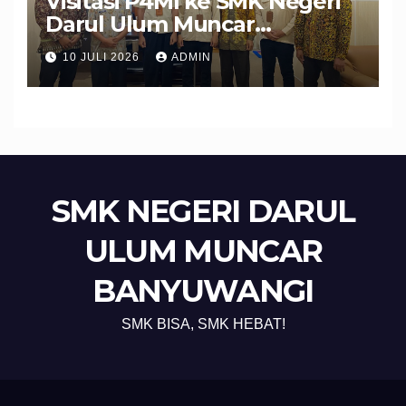
Visitasi P4MI ke SMK Negeri
Darul Ulum Muncar
Banyuwangi Perkuat Sinergi
10 JULI 2026
ADMIN
Edukasi dan Perlindungan
Calon Pekerja Migran
SMK NEGERI DARUL
ULUM MUNCAR
BANYUWANGI
SMK BISA, SMK HEBAT!