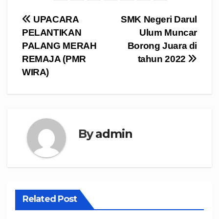
Navigasi
UPACARA
SMK Negeri Darul
PELANTIKAN
Ulum Muncar
pos
PALANG MERAH
Borong Juara di
REMAJA (PMR
tahun 2022
WIRA)
By
admin
Related Post