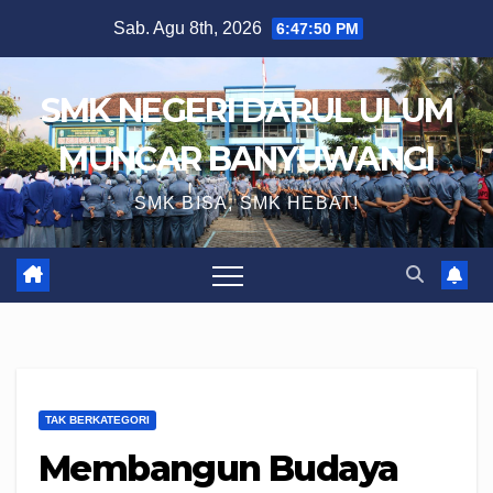
Skip
Sab. Agu 8th, 2026
6:47:51 PM
to
content
SMK NEGERI DARUL ULUM
MUNCAR BANYUWANGI
SMK BISA, SMK HEBAT!
TAK BERKATEGORI
Membangun Budaya