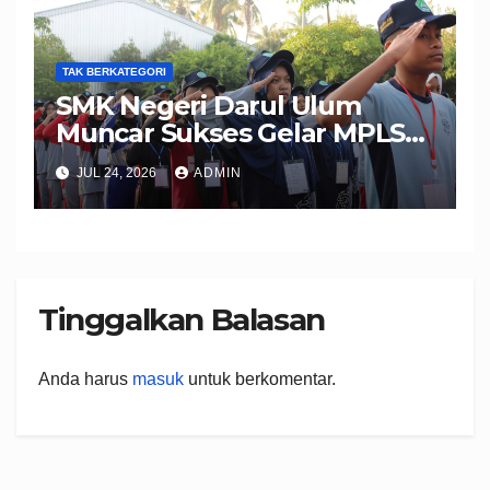
Memeriahkan Bulan
Muharram 1448 H
TAK BERKATEGORI
SMK Negeri Darul Ulum
Muncar Sukses Gelar MPLS
Ramah 2026, Wujudkan
JUL 24, 2026
ADMIN
Peserta Didik Berkarakter,
Disiplin, dan Berprestasi
Tinggalkan Balasan
Anda harus
masuk
untuk berkomentar.