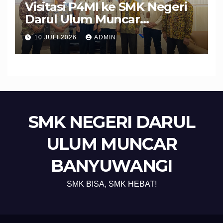
Visitasi P4MI ke SMK Negeri
Darul Ulum Muncar
Banyuwangi Perkuat Sinergi
10 JULI 2026
ADMIN
Edukasi dan Perlindungan
Calon Pekerja Migran
SMK NEGERI DARUL
ULUM MUNCAR
BANYUWANGI
SMK BISA, SMK HEBAT!