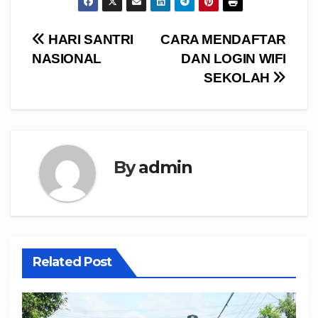
Navigasi
HARI SANTRI
CARA MENDAFTAR
NASIONAL
DAN LOGIN WIFI
pos
SEKOLAH
By
admin
Related Post