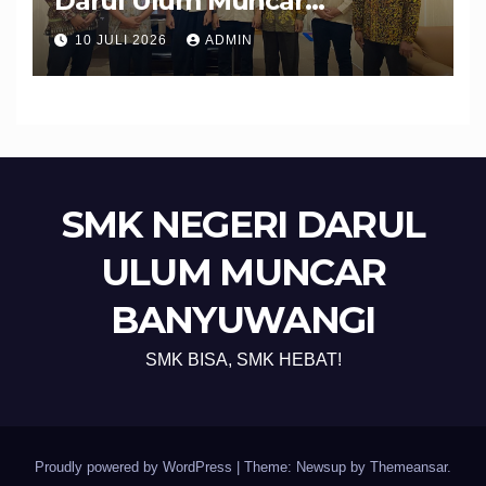
Darul Ulum Muncar
Banyuwangi Perkuat Sinergi
10 JULI 2026
ADMIN
Edukasi dan Perlindungan
Calon Pekerja Migran
SMK NEGERI DARUL
ULUM MUNCAR
BANYUWANGI
SMK BISA, SMK HEBAT!
Proudly powered by WordPress
|
Theme: Newsup by
Themeansar
.