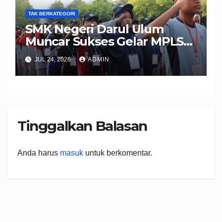
TAK BERKATEGORI
SMK Negeri Darul Ulum
Muncar Sukses Gelar MPLS
Ramah 2026, Wujudkan
JUL 24, 2026
ADMIN
Peserta Didik Berkarakter,
Disiplin, dan Berprestasi
Tinggalkan Balasan
Anda harus
masuk
untuk berkomentar.