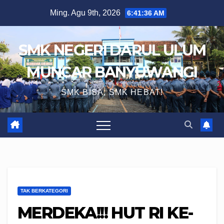
Skip
Ming. Agu 9th, 2026
6:41:37 AM
to
content
SMK NEGERI DARUL ULUM
MUNCAR BANYUWANGI
SMK BISA, SMK HEBAT!
TAK BERKATEGORI
MERDEKA!!! HUT RI KE-