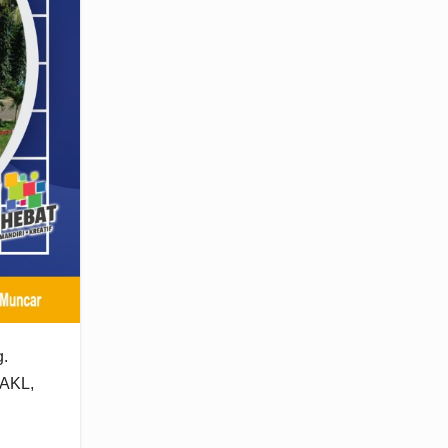
g.
 AKL,