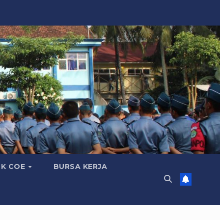
K COE
BURSA KERJA