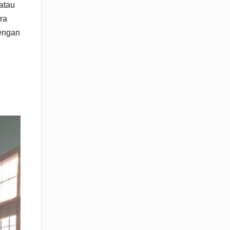
atau
ra
dengan