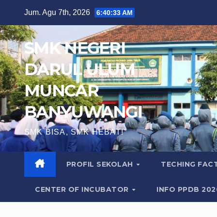
Skip
Jum. Agu 7th, 2026
6:40:34 AM
to
content
SMK NEGERI
DARUL ULUM
MUNCAR
BANYUWANGI
SMK BISA, SMK HEBAT!
PROFIL SEKOLAH
TECHING FA
CENTER OF INCUBATOR
INFO PPDB 20