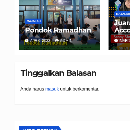
MAJALAH
Juar
MAJALAH
Pondok Ramadhan
Acco
APR 6, 2022
ADMIN
MAR 2
Tinggalkan Balasan
Anda harus
masuk
untuk berkomentar.