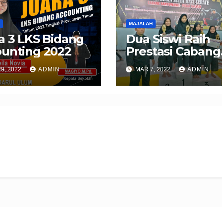
MAJALAH
a 3 LKS Bidang
Dua Siswi Raih
unting 2022
Prestasi Cabang
Pecak Silat
9, 2022
ADMIN
MAR 7, 2022
ADMIN