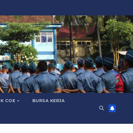
K COE
BURSA KERJA