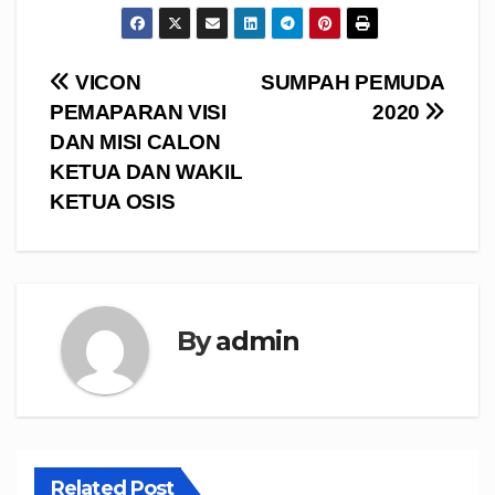
Navigasi
VICON
SUMPAH PEMUDA
PEMAPARAN VISI
2020
pos
DAN MISI CALON
KETUA DAN WAKIL
KETUA OSIS
By
admin
Related Post