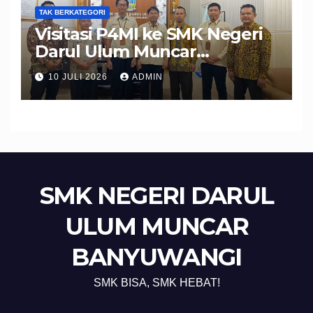
TAK BERKATEGORI
Visitasi P4MI ke SMK Negeri
Darul Ulum Muncar
Banyuwangi Perkuat Sinergi
10 JULI 2026
ADMIN
Edukasi dan Perlindungan
Calon Pekerja Migran
SMK NEGERI DARUL
ULUM MUNCAR
BANYUWANGI
SMK BISA, SMK HEBAT!