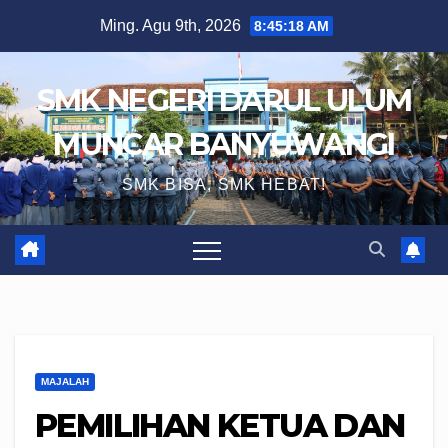
Skip
Ming. Agu 9th, 2026
8:45:19 AM
to
content
SMK NEGERI DARUL ULUM
MUNCAR BANYUWANGI
SMK BISA, SMK HEBAT!
MAJALAH
PEMILIHAN KETUA DAN